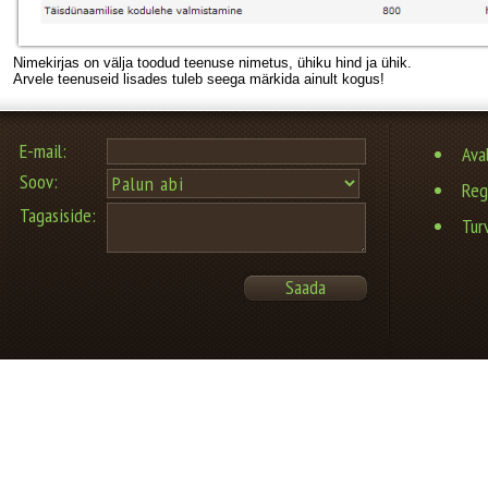
Nimekirjas on välja toodud teenuse nimetus, ühiku hind ja ühik.
Arvele teenuseid lisades tuleb seega märkida ainult kogus!
Ava
Reg
Tur